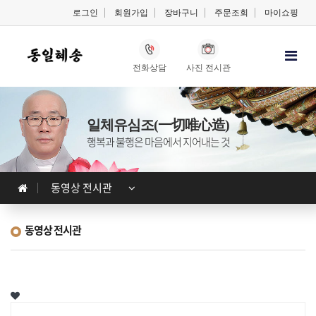
로그인
회원가입
장바구니
주문조회
마이쇼핑
전화상담
사진 전시관
일체유심조(一切唯心造)
행복과 불행은 마음에서 지어내는 것
동영상 전시관
동영상 전시관