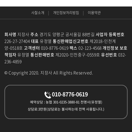
색
|
|
사찰소개
개인정보처리방침
이용약관
회사명
지장사
주소
경기도 양평군 공서울길 88번길
사업자 등록번호
226-27-27404
대표
유정열
통신판매업신고번호
제2018-인천계
양-0518호
고객센터
010-8776-0619
팩스
02-123-4568
개인정보 보호
책임자
유정열
통신판매번호
제2020-인천중구-0559호
유선번호
032-
236-4859
© Copyright 2020. 지장사 All Rights Reserved.
010-8776-0619
예약상담 : 농협 301-0235-3880-81 천명사(유정열)
상담료:3만원(상담료는 불사하는데 전액 사용됩니다.)