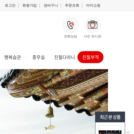
로그인
회원가입
장바구니
주문조회
마이쇼핑
로
교의식
전화상담
사진 전시관
행복습관
종무실
친필다라니
친필부적
최근 본 상품