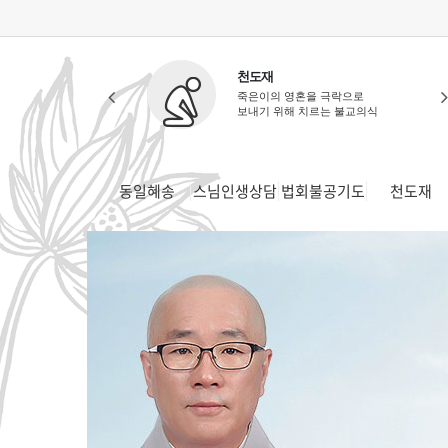
기도
천도재
 소원을 밝히는
죽은이의 영혼을 극락으로
님의 축원기도 발원
보내기 위해 치르는 불교의식
동일혜송
스님인생상담
법회불공기도
천도재