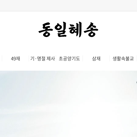
축원기도
천도재
간절한 소원을 밝히는
죽은이의 영혼을 극락으
혜송스님의 축원기도 발원
보내기 위해 치르는 불
49재
기·명절 제사
초공양기도
삼재
생활속불교