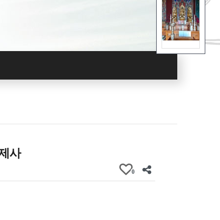
)제사
0